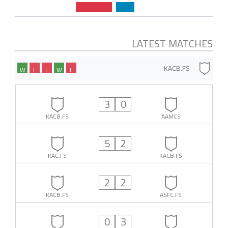
LATEST MATCHES
KACB.FS
W
L
L
W
L
3
0
KACB.FS
AAMCS
5
2
KAC.FS
KACB.FS
2
2
KACB.FS
ASFC.FS
0
3