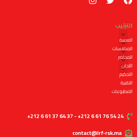
الترتيب
العصبة
المنافسات
المحاضر
اللجان
التحكيم
التقنية
المطبوعات
+212 6 61 37 64 37 - +212 6 61 76 54 24
contact@lrf-rsk.ma