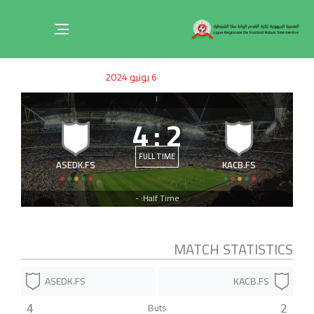
Toggle
navigation
ished
uthor
SHED
6 يونيو 2024
on:
IN:
|
4
:
2
FULL TIME
ASEDK.FS
KACB.FS
Half Time: -
MATCH STATISTICS
ASEDK.FS
KACB.FS
Buts
4
2