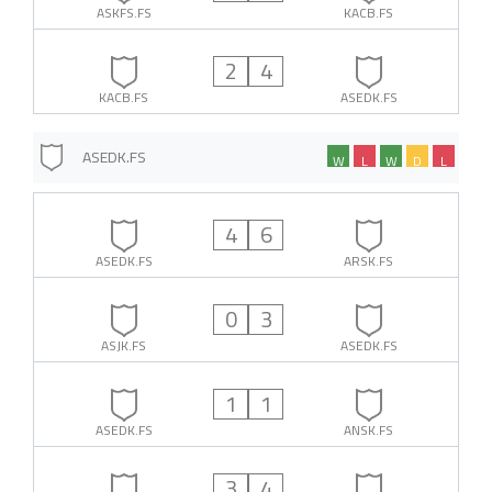
ASKFS.FS
KACB.FS
2
4
KACB.FS
ASEDK.FS
ASEDK.FS
W
L
W
D
L
4
6
ASEDK.FS
ARSK.FS
0
3
ASJK.FS
ASEDK.FS
1
1
ASEDK.FS
ANSK.FS
3
4