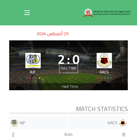
Toggle
navigation
ished
uthor
SHED
29 أغسطس 2024
on:
IN:
|
2
:
0
FULL TIME
AJF
KACS
Half Time: -
MATCH STATISTICS
AJF
KACS
Buts
2
0