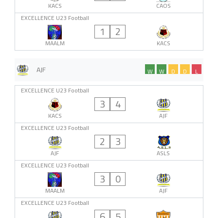
KACS
CAOS
EXCELLENCE U23 Football
1
2
MAALM
KACS
AJF
W
W
D
D
L
EXCELLENCE U23 Football
3
4
KACS
AJF
EXCELLENCE U23 Football
2
3
AJF
ASLS
EXCELLENCE U23 Football
3
0
MAALM
AJF
EXCELLENCE U23 Football
6
5