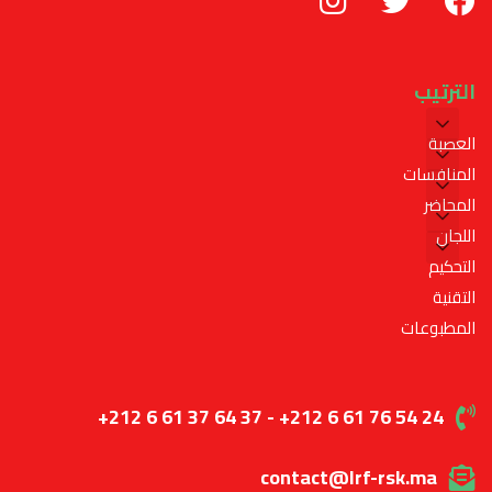
الترتيب
العصبة
المنافسات
المحاضر
اللجان
التحكيم
التقنية
المطبوعات
+212 6 61 37 64 37 - +212 6 61 76 54 24
contact@lrf-rsk.ma