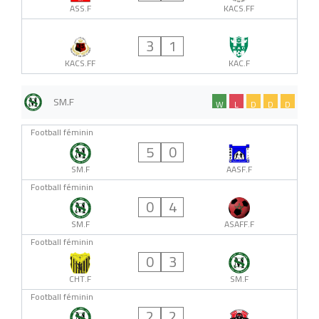
ASS.F
KACS.FF
3
1
KACS.FF
KAC.F
SM.F
W
L
D
D
D
Football féminin
5
0
SM.F
AASF.F
Football féminin
0
4
SM.F
ASAFF.F
Football féminin
0
3
CHT.F
SM.F
Football féminin
2
2