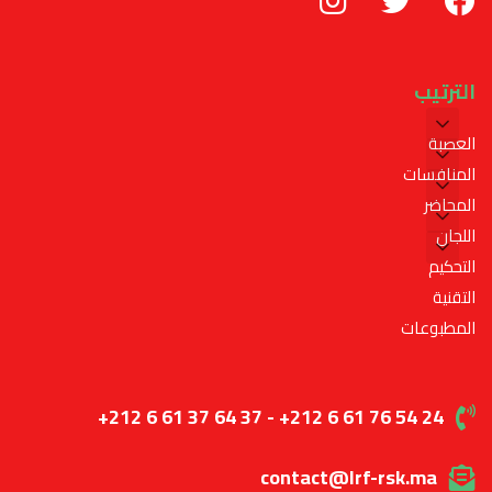
الترتيب
العصبة
المنافسات
المحاضر
اللجان
التحكيم
التقنية
المطبوعات
+212 6 61 37 64 37 - +212 6 61 76 54 24
contact@lrf-rsk.ma