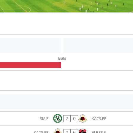
Buts
2
0
SM.F
KACS.FF
0
6
KACS.FF
ALBFF.F