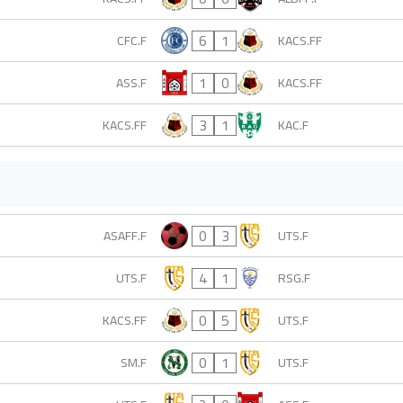
6
1
CFC.F
KACS.FF
1
0
ASS.F
KACS.FF
3
1
KACS.FF
KAC.F
0
3
ASAFF.F
UTS.F
4
1
UTS.F
RSG.F
0
5
KACS.FF
UTS.F
0
1
SM.F
UTS.F