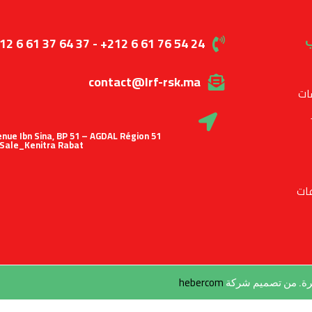
ب
12 6 61 37 64 37 - +212 6 61 76 54 24
contact@lrf-rsk.ma
ات
 Avenue Ibn Sina, BP 51 – AGDAL Région
Sale_Kenitra Rabat
ات
hebercom
طرة. من تصميم شركة