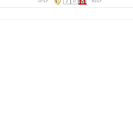
2
0
UTS.F
ASS.F