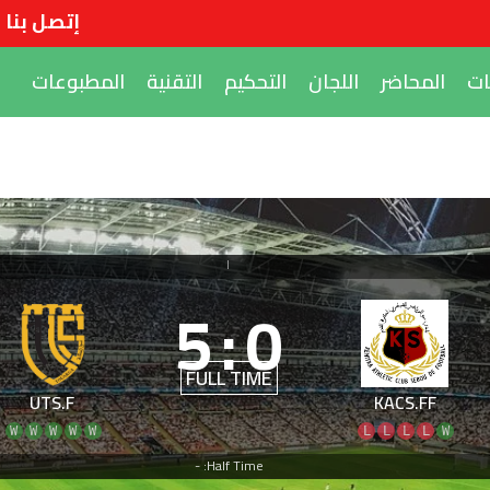
إتصل بنا
ات
المحاضر
اللجان
التحكيم
التقنية
المطبوعات
|
5
:
0
FULL TIME
UTS.F
KACS.FF
W
W
W
W
W
L
L
L
L
W
Half Time: -