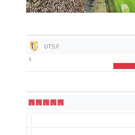
UTS.F
5
L
L
L
L
L