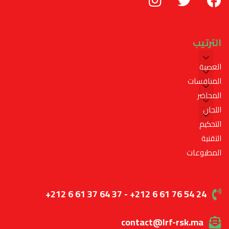
الترتيب
العصبة
المنافسات
المحاضر
اللجان
التحكيم
التقنية
المطبوعات
+212 6 61 37 64 37 - +212 6 61 76 54 24
contact@lrf-rsk.ma