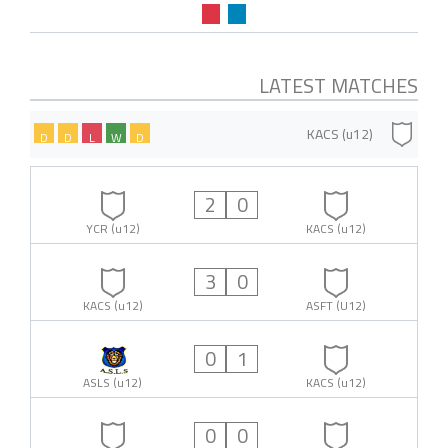
LATEST MATCHES
KACS (u12)
D
D
L
W
D
2
0
YCR (u12)
KACS (u12)
3
0
KACS (u12)
ASFT (U12)
0
1
ASLS (u12)
KACS (u12)
0
0