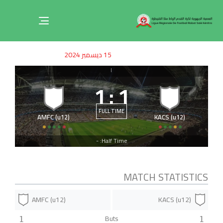
Toggle
navigation
ished
uthor
SHED
15 ديسمبر 2024
on:
IN:
|
1
:
1
FULL TIME
AMFC (u12)
KACS (u12)
Half Time: -
MATCH STATISTICS
AMFC (u12)
KACS (u12)
Buts
1
1