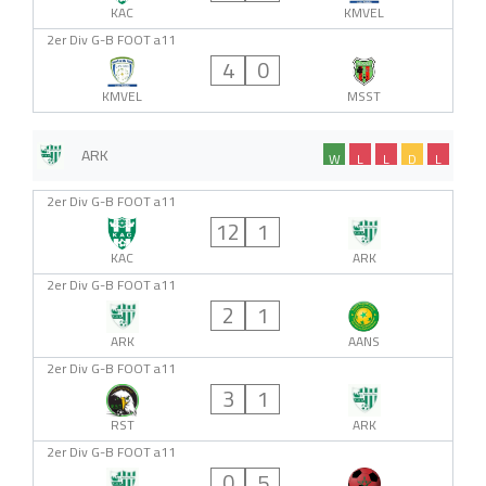
KAC
KMVEL
2er Div G-B FOOT a11
4
0
KMVEL
MSST
ARK
W
L
L
D
L
2er Div G-B FOOT a11
12
1
KAC
ARK
2er Div G-B FOOT a11
2
1
ARK
AANS
2er Div G-B FOOT a11
3
1
RST
ARK
2er Div G-B FOOT a11
0
5