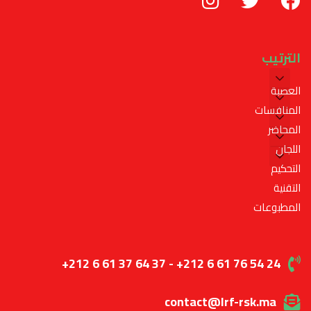
الترتيب
العصبة
المنافسات
المحاضر
اللجان
التحكيم
التقنية
المطبوعات
+212 6 61 37 64 37 - +212 6 61 76 54 24
contact@lrf-rsk.ma