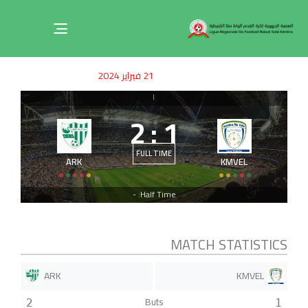
Toggle
navigation
ished
uthor
SHED
21 فبراير 2024
on:
IN:
|
2
:
1
FULL TIME
ARK
KMVEL
Half Time: -
MATCH STATISTICS
ARK
KMVEL
Buts
2
1