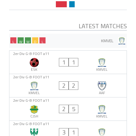
LATEST MATCHES
KMVEL
L
W
W
D
L
2er Div G-B FOOT a11
1
1
ESK
KMVEL
2er Div G-B FOOT a11
2
2
KMVEL
AAF
2er Div G-B FOOT a11
2
5
CJSH
KMVEL
2er Div G-B FOOT a11
3
1