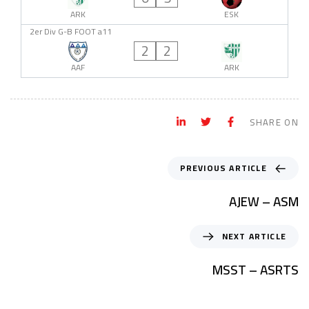
ARK
ESK
2er Div G-B FOOT a11
2
2
AAF
ARK
SHARE ON
PREVIOUS ARTICLE
AJEW – ASM
NEXT ARTICLE
MSST – ASRTS