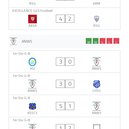
RSG
KBM
EXCELLENCE U23 Football
4
2
AASA
RSG
ANWS
W
W
L
L
L
1er Div G-B
3
0
ASI
ANWS
1er Div G-B
3
0
ANWS
CHSS
1er Div G-B
5
1
ASSCS
ANWS
1er Div G-B
1
2