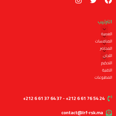
الترتيب
العصبة
المنافسات
المحاضر
اللجان
التحكيم
التقنية
المطبوعات
+212 6 61 37 64 37 - +212 6 61 76 54 24
contact@lrf-rsk.ma