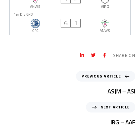
ANWS
AIRG
1er Div G-B
6
1
CFC
ANWS
SHARE ON
PREVIOUS ARTICLE
ASJM – ASI
NEXT ARTICLE
IRG – AAF