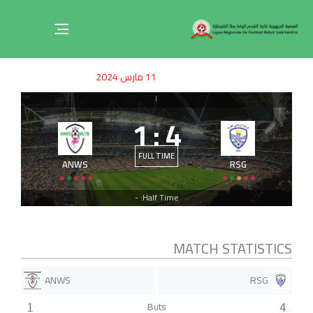
Toggle
navigation
ished
uthor
SHED
11 مارس 2024
on:
IN:
|
1
:
4
FULL TIME
ANWS
RSG
Half Time: -
MATCH STATISTICS
ANWS
RSG
Buts
1
4