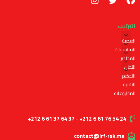
الترتيب
العصبة
المنافسات
المحاضر
اللجان
التحكيم
التقنية
المطبوعات
+212 6 61 37 64 37 - +212 6 61 76 54 24
contact@lrf-rsk.ma