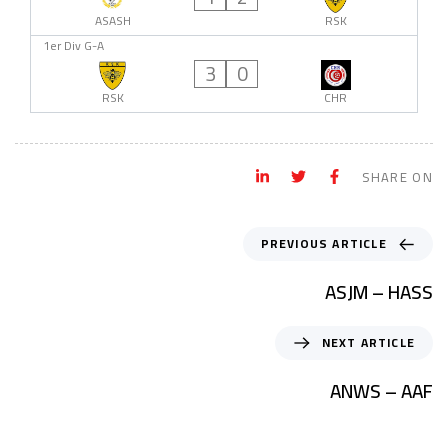
ASASH
RSK
1er Div G-A
3
0
RSK
CHR
SHARE ON
PREVIOUS ARTICLE
ASJM – HASS
NEXT ARTICLE
ANWS – AAF