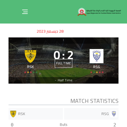
Toggle
navigation
ished
uthor
SHED
28 ديسمبر 2023
on:
IN:
|
0
:
2
FULL TIME
RSK
RSG
Half Time: -
MATCH STATISTICS
RSK
RSG
Buts
0
2