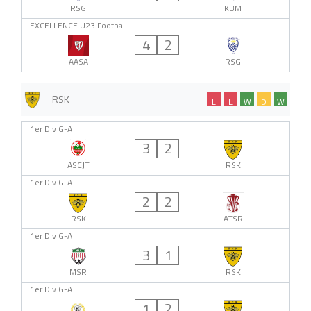
RSG
KBM
EXCELLENCE U23 Football
4
2
AASA
RSG
RSK
L
L
W
D
W
1er Div G-A
3
2
ASCJT
RSK
1er Div G-A
2
2
RSK
ATSR
1er Div G-A
3
1
MSR
RSK
1er Div G-A
1
2