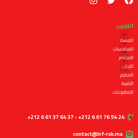
الترتيب
العصبة
المنافسات
المحاضر
اللجان
التحكيم
التقنية
المطبوعات
+212 6 61 37 64 37 - +212 6 61 76 54 24
contact@lrf-rsk.ma