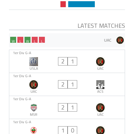
LATEST MATCHES
UAC
W
L
W
L
L
1er Div G-A
2
1
USLA
UAC
1er Div G-A
2
1
UAC
ACS
1er Div G-A
2
1
MSR
UAC
1er Div G-A
1
0