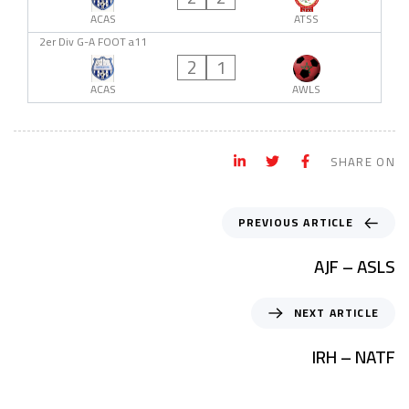
ACAS
ATSS
2er Div G-A FOOT a11
2
1
ACAS
AWLS
SHARE ON
PREVIOUS ARTICLE
AJF – ASLS
NEXT ARTICLE
IRH – NATF