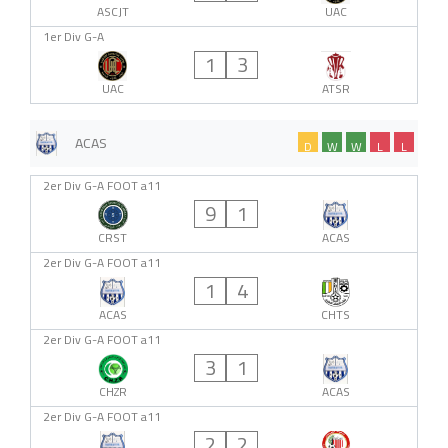
ASCJT
UAC
1er Div G-A
1
3
UAC
ATSR
ACAS
D
W
W
L
L
2er Div G-A FOOT a11
9
1
CRST
ACAS
2er Div G-A FOOT a11
1
4
ACAS
CHTS
2er Div G-A FOOT a11
3
1
CHZR
ACAS
2er Div G-A FOOT a11
2
2