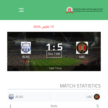
Toggle
navigation
ished
uthor
SHED
15 مارس 2024
on:
IN:
|
1
:
5
FULL TIME
ACAS
UAC
Half Time: -
MATCH STATISTICS
ACAS
UAC
Buts
1
5