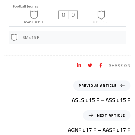
Football Jeunes
0
0
ASASF u15 F
UTS u15 F
SM u15 F
SHARE ON
PREVIOUS ARTICLE
ASLS u15 F – ASS u15 F
NEXT ARTICLE
AGNF u17 F – AASF u17 F