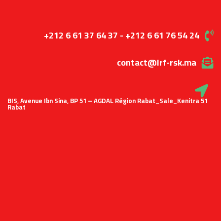
+212 6 61 37 64 37 - +212 6 61 76 54 24
contact@lrf-rsk.ma
51 BIS, Avenue Ibn Sina, BP 51 – AGDAL Région Rabat_Sale_Kenitra
Rabat