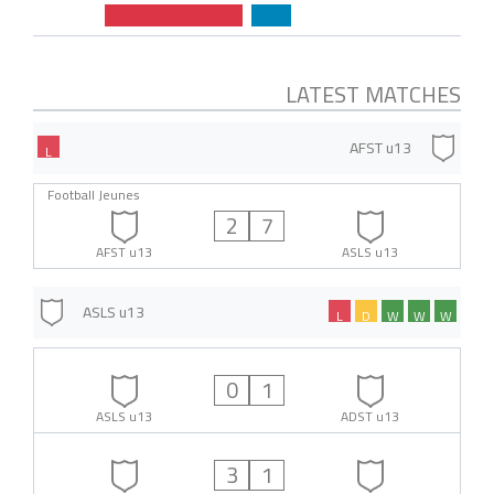
LATEST MATCHES
AFST u13
L
Football Jeunes
2
7
AFST u13
ASLS u13
ASLS u13
L
D
W
W
W
0
1
ASLS u13
ADST u13
3
1