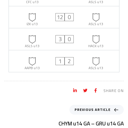
CFC u13
ASLS u13
12
0
IZK u13
ASLS u13
3
0
ASLS u13
HACK u13
1
2
AAPB u13
ASLS u13
SHARE ON
PREVIOUS ARTICLE
CHYM u14 GA – GRU u14 GA