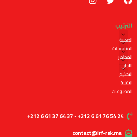
الترتيب
العصبة
المنافسات
المحاضر
اللجان
التحكيم
التقنية
المطبوعات
+212 6 61 37 64 37 - +212 6 61 76 54 24
contact@lrf-rsk.ma