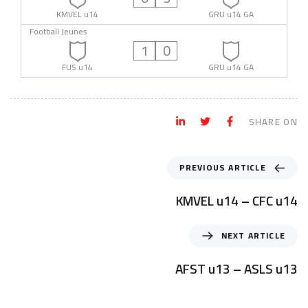
KMVEL u14
GRU u14 GA
Football Jeunes
1
0
FUS u14
GRU u14 GA
SHARE ON
PREVIOUS ARTICLE
KMVEL u14 – CFC u14
NEXT ARTICLE
AFST u13 – ASLS u13