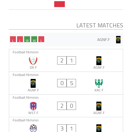
LATEST MATCHES
AGNF.F
L
L
W
W
L
Football féminin
2
1
IZK.F
AGNF.F
Football féminin
0
5
AGNF.F
KAC.F
Football féminin
2
0
WST.F
AGNF.F
Football féminin
3
1