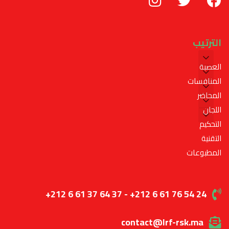
الترتيب
العصبة
المنافسات
المحاضر
اللجان
التحكيم
التقنية
المطبوعات
+212 6 61 37 64 37 - +212 6 61 76 54 24
contact@lrf-rsk.ma