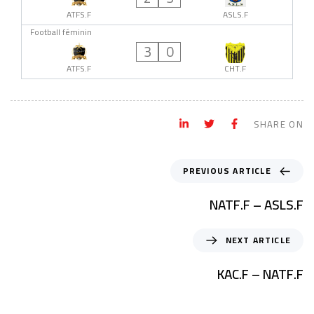
ATFS.F
ASLS.F
Football féminin
3
0
ATFS.F
CHT.F
SHARE ON
PREVIOUS ARTICLE
NATF.F – ASLS.F
NEXT ARTICLE
KAC.F – NATF.F