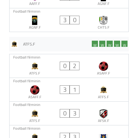
AAFF.F
AGNF.F
Football féminin
3
0
AGNF.F
CHTS.F
ATFS.F
W
W
W
W
W
Football féminin
0
2
ATFS.F
ASAFF.F
Football féminin
3
1
ASAFF.F
ATFS.F
Football féminin
0
3
ATFS.F
AFSK.F
Football féminin
2
3