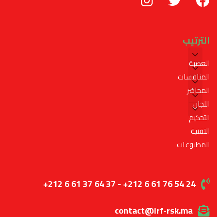
الترتيب
العصبة
المنافسات
المحاضر
اللجان
التحكيم
التقنية
المطبوعات
+212 6 61 37 64 37 - +212 6 61 76 54 24
contact@lrf-rsk.ma