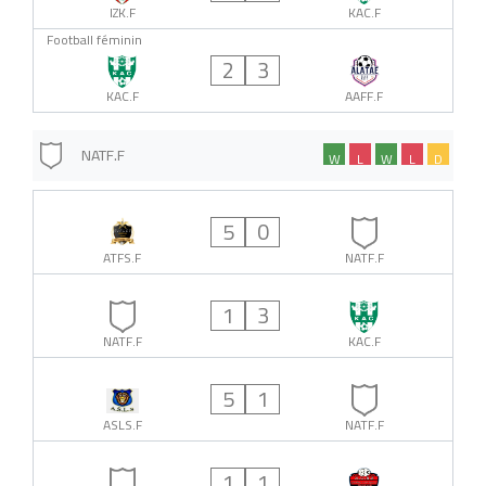
IZK.F
KAC.F
Football féminin
2
3
KAC.F
AAFF.F
NATF.F
W
L
W
L
D
5
0
ATFS.F
NATF.F
1
3
NATF.F
KAC.F
5
1
ASLS.F
NATF.F
1
1