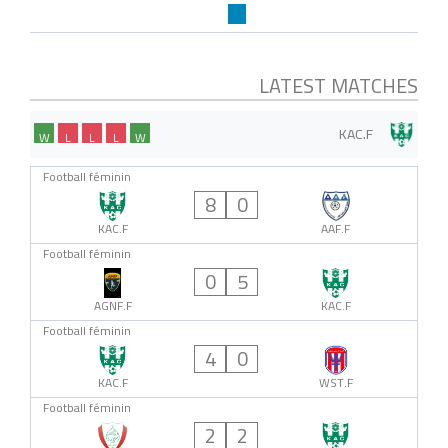
LATEST MATCHES
KAC.F
W
L
L
L
W
Football féminin
8
0
KAC.F
AAF.F
Football féminin
0
5
AGNF.F
KAC.F
Football féminin
4
0
KAC.F
WST.F
Football féminin
2
2