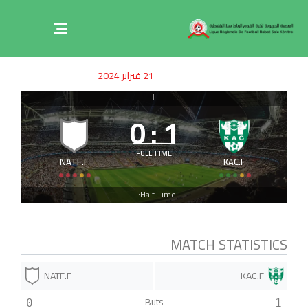
Toggle
navigation
ished
uthor
SHED
21 فبراير 2024
on:
IN:
|
0
:
1
FULL TIME
NATF.F
KAC.F
Half Time: -
MATCH STATISTICS
NATF.F
KAC.F
Buts
0
1