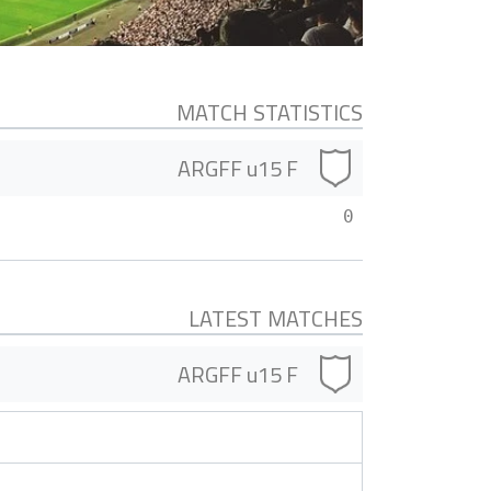
MATCH STATISTICS
ARGFF u15 F
0
LATEST MATCHES
ARGFF u15 F