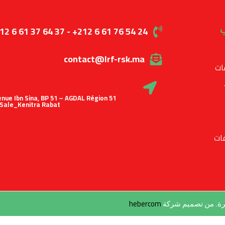
ب
12 6 61 37 64 37 - +212 6 61 76 54 24
contact@lrf-rsk.ma
ات
 Avenue Ibn Sina, BP 51 – AGDAL Région
Sale_Kenitra Rabat
ات
hebercom
طرة. من تصميم شركة