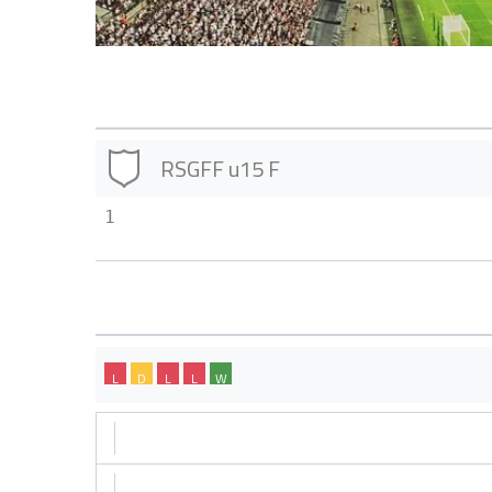
RSGFF u15 F
1
L
D
L
L
W