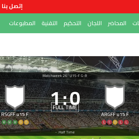
إتصل بنا
ات
المحاضر
اللجان
التحكيم
التقنية
المطبوعات
Matchweek 26
U15-F G-B
|
1
:
0
FULL TIME
RSGFF u15 F
ARGFF u15 F
W
W
W
D
D
L
L
D
L
L
Half Time: -