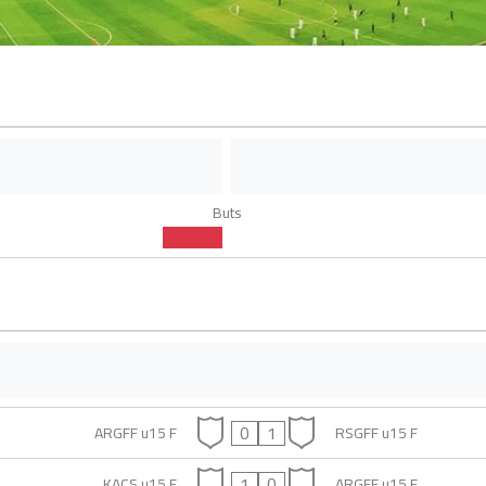
Buts
0
1
ARGFF u15 F
RSGFF u15 F
1
0
KACS u15 F
ARGFF u15 F