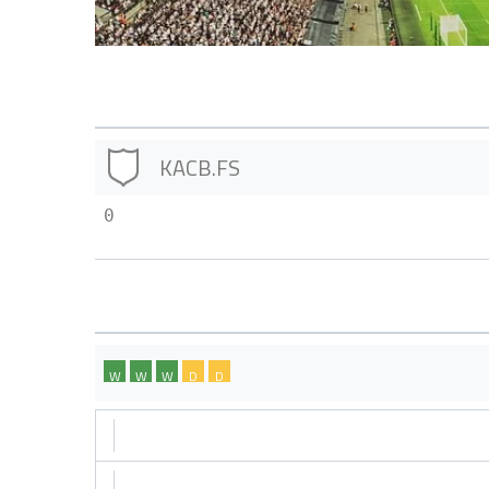
KACB.FS
0
W
W
W
D
D