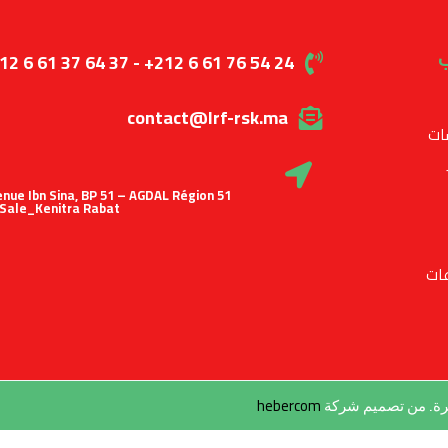
ا
12 6 61 37 64 37 - +212 6 61 76 54 24
contact@lrf-rsk.ma
ال
 Avenue Ibn Sina, BP 51 – AGDAL Région
Sale_Kenitra Rabat
ال
hebercom
جميع الحقوق محفوظة