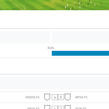
Buts
4
6
ASEDK.FS
ARSK.FS
4
2
ARSK.FS
ASJK.FS