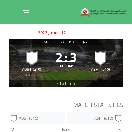
Toggle
navigation
ished
uthor
SHED
12 ديسمبر 2023
on:
IN:
Matchweek 6
U10 Foot Jeu
|
2
:
3
FULL TIME
ADST (u10)
ASFT (u10)
Half Time: -
MATCH STATISTICS
ADST (u10)
ASFT (u10)
Buts
2
3