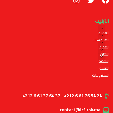
الترتيب
العصبة
المنافسات
المحاضر
اللجان
التحكيم
التقنية
المطبوعات
+212 6 61 37 64 37 - +212 6 61 76 54 24
contact@lrf-rsk.ma