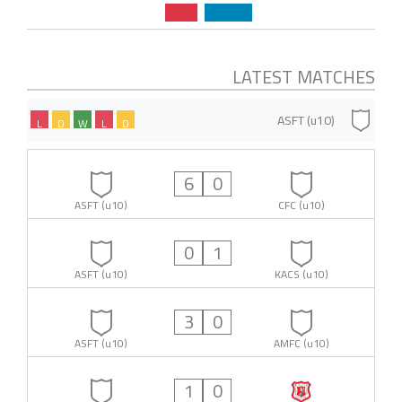
LATEST MATCHES
ASFT (u10)
L
D
W
L
D
6
0
ASFT (u10)
CFC (u10)
0
1
ASFT (u10)
KACS (u10)
3
0
ASFT (u10)
AMFC (u10)
1
0