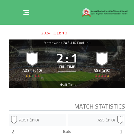
Toggle
navigation
ished
uthor
SHED
10 مارس 2024
on:
IN:
Matchweek 24
U10 Foot Jeu
|
2
:
1
FULL TIME
ADST (u10)
ASS (u10)
Half Time: -
MATCH STATISTICS
ADST (u10)
ASS (u10)
Buts
2
1