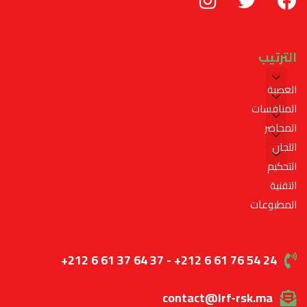
الترتيب
العصبة
المنافسات
المحاضر
اللجان
التحكيم
التقنية
المطبوعات
+212 6 61 37 64 37 - +212 6 61 76 54 24
contact@lrf-rsk.ma