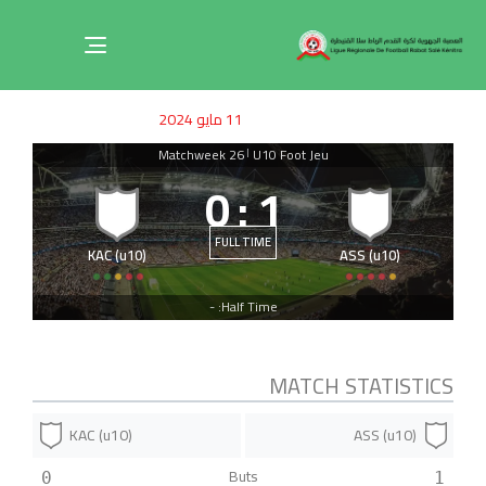
Toggle
navigation
ished
uthor
SHED
11 مايو 2024
on:
IN:
Matchweek 26
U10 Foot Jeu
|
0
:
1
FULL TIME
KAC (u10)
ASS (u10)
Half Time: -
MATCH STATISTICS
KAC (u10)
ASS (u10)
Buts
0
1