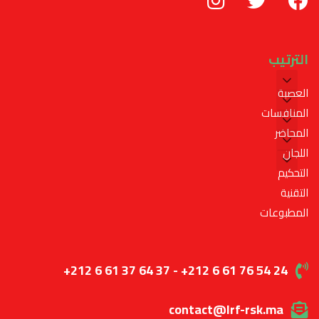
الترتيب
العصبة
المنافسات
المحاضر
اللجان
التحكيم
التقنية
المطبوعات
+212 6 61 37 64 37 - +212 6 61 76 54 24
contact@lrf-rsk.ma