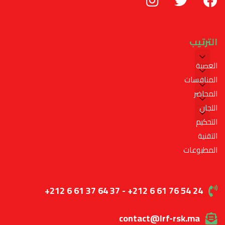
الترتيب
العصبة
المنافسات
المحاضر
اللجان
التحكيم
التقنية
المطبوعات
+212 6 61 37 64 37 - +212 6 61 76 54 24
contact@lrf-rsk.ma