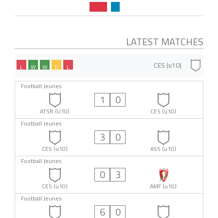
LATEST MATCHES
CES (u10)
L
W
W
D
L
Football Jeunes
1
0
ATSR (U10)
CES (u10)
Football Jeunes
3
0
CES (u10)
ASS (u10)
Football Jeunes
0
3
CES (u10)
AMF (u10)
Football Jeunes
6
0