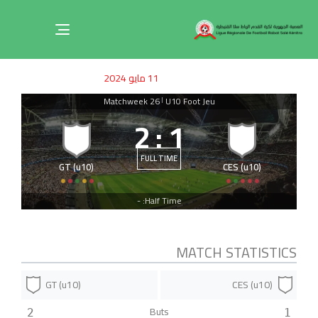
Toggle
navigation
ished
uthor
SHED
11 مايو 2024
on:
IN:
Matchweek 26
U10 Foot Jeu
|
2
:
1
FULL TIME
GT (u10)
CES (u10)
Half Time: -
MATCH STATISTICS
GT (u10)
CES (u10)
Buts
2
1