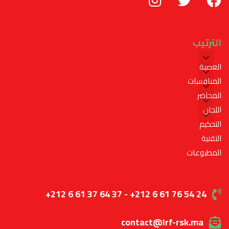
الترتيب
العصبة
المنافسات
المحاضر
اللجان
التحكيم
التقنية
المطبوعات
+212 6 61 37 64 37 - +212 6 61 76 54 24
contact@lrf-rsk.ma