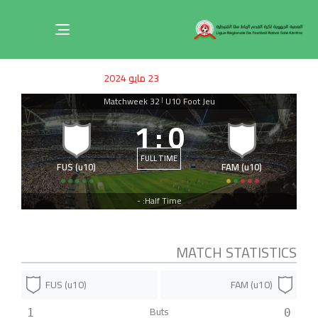
Toggle
navigation
ished
uthor
SHED
23 مايو 2024
on:
IN:
Matchweek 32
U10 Foot Jeu
|
1
:
0
FULL TIME
FUS (u10)
FAM (u10)
Half Time: -
MATCH STATISTICS
FUS (u10)
FAM (u10)
Buts
1
0