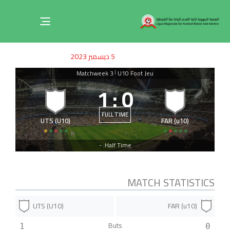
Toggle
navigation
ished
uthor
SHED
5 ديسمبر 2023
on:
IN:
Matchweek 3
U10 Foot Jeu
|
1
:
0
FULL TIME
UTS (U10)
FAR (u10)
Half Time: -
MATCH STATISTICS
UTS (U10)
FAR (u10)
Buts
1
0