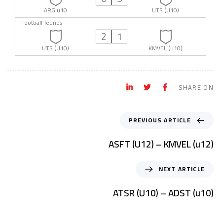
ARG u10
UTS (U10)
Football Jeunes
2
1
UTS (U10)
KMVEL (u10)
SHARE ON
PREVIOUS ARTICLE
ASFT (U12) – KMVEL (u12)
NEXT ARTICLE
ATSR (U10) – ADST (u10)