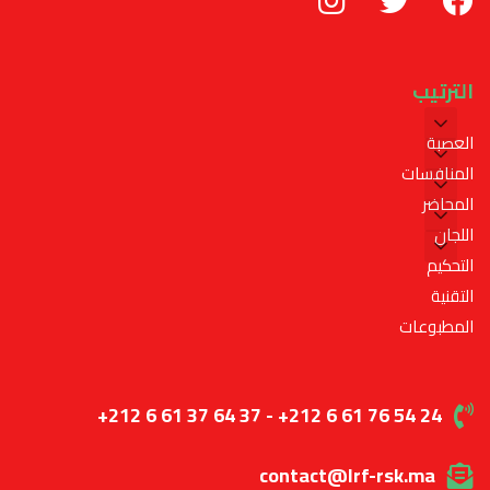
الترتيب
العصبة
المنافسات
المحاضر
اللجان
التحكيم
التقنية
المطبوعات
+212 6 61 37 64 37 - +212 6 61 76 54 24
contact@lrf-rsk.ma