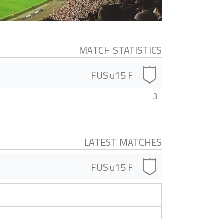
MATCH STATISTICS
FUS u15 F
3
LATEST MATCHES
FUS u15 F