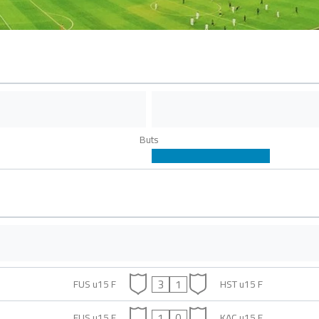
Buts
3
1
FUS u15 F
HST u15 F
1
0
FUS u15 F
KAC u15 F