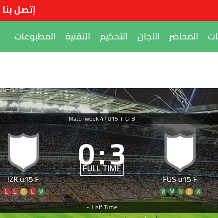
إتصل بنا
ات
المحاضر
اللجان
التحكيم
التقنية
المطبوعات
Matchweek 4
U15-F G-B
|
0
:
3
FULL TIME
IZK u15 F
FUS u15 F
L
L
D
L
W
W
W
W
D
W
Half Time: -