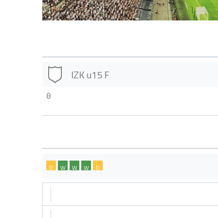
IZK u15 F
0
D
W
W
W
D