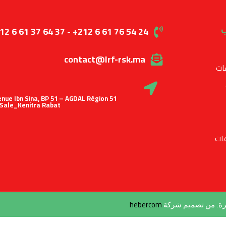
ب
12 6 61 37 64 37 - +212 6 61 76 54 24
contact@lrf-rsk.ma
ات
 Avenue Ibn Sina, BP 51 – AGDAL Région
Sale_Kenitra Rabat
ات
hebercom
طرة. من تصميم شركة