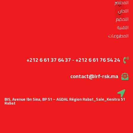
المحاضر
اللجان
التحكيم
التقنية
المطبوعات
+212 6 61 37 64 37 - +212 6 61 76 54 24
contact@lrf-rsk.ma
51 BIS, Avenue Ibn Sina, BP 51 – AGDAL Région Rabat_Sale_Kenitra
Rabat