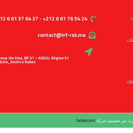
ب
12 6 61 37 64 37 - +212 6 61 76 54 24
contact@lrf-rsk.ma
ات
 Avenue Ibn Sina, BP 51 – AGDAL Région
Sale_Kenitra Rabat
ات
hebercom
طرة. من تصميم شركة