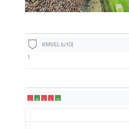
KMVEL (u10)
1
L
W
L
L
W