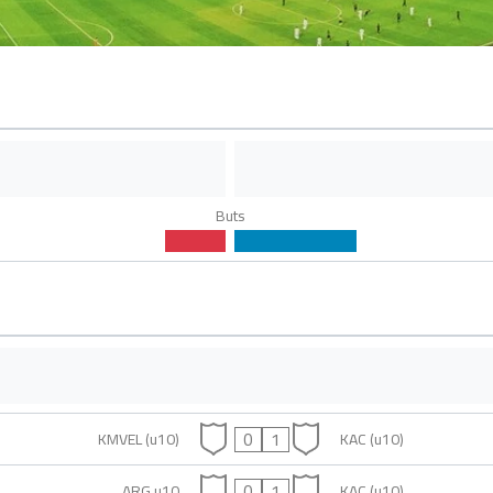
Buts
0
1
KMVEL (u10)
KAC (u10)
0
1
ARG u10
KAC (u10)