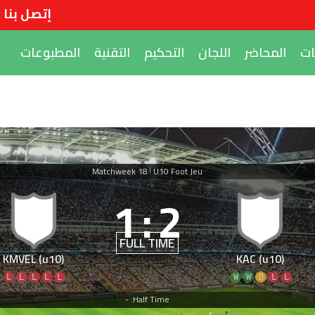
إتصل بنا
ات
المحاضر
اللجان
التحكيم
التقنية
المطبوعات
Matchweek 18
U10 Foot Jeu
|
1
:
2
FULL TIME
KMVEL (u10)
KAC (u10)
L
L
L
L
L
W
W
D
L
L
Half Time: -