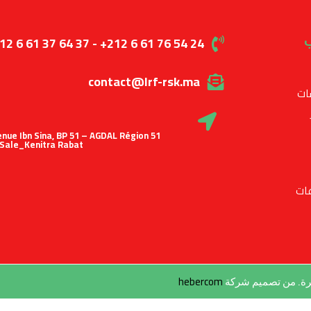
ب
12 6 61 37 64 37 - +212 6 61 76 54 24
contact@lrf-rsk.ma
ات
 Avenue Ibn Sina, BP 51 – AGDAL Région
Sale_Kenitra Rabat
ات
hebercom
طرة. من تصميم شركة