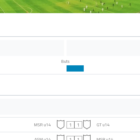
Buts
1
1
MSR u14
GT u14
1
1
ASM u14
MSR u14