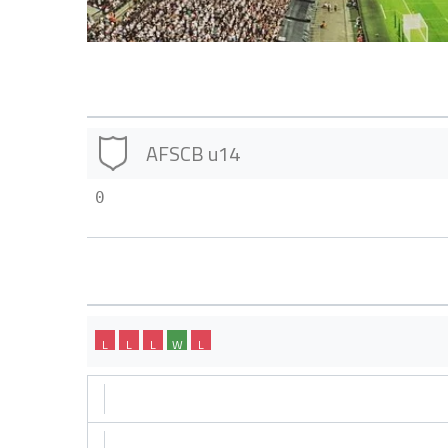
AFSCB u14
0
L
L
L
W
L