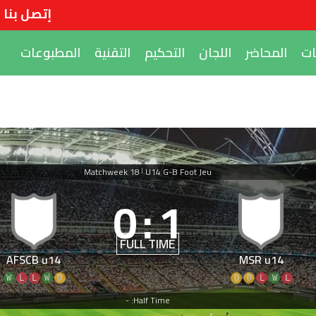
إتصل بنا
ات
المحاضر
اللجان
التحكيم
التقنية
المطبوعات
Matchweek 18
U14 G-B Foot Jeu
|
0
:
1
FULL TIME
AFSCB u14
MSR u14
W
L
L
W
D
D
D
L
W
L
Half Time: -