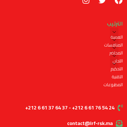
الترتيب
العصبة
المنافسات
المحاضر
اللجان
التحكيم
التقنية
المطبوعات
+212 6 61 37 64 37 - +212 6 61 76 54 24
contact@lrf-rsk.ma