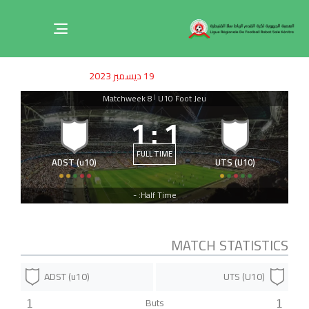
Toggle
navigation
ished
uthor
SHED
19 ديسمبر 2023
on:
IN:
Matchweek 8
U10 Foot Jeu
|
1
:
1
FULL TIME
ADST (u10)
UTS (U10)
Half Time: -
MATCH STATISTICS
ADST (u10)
UTS (U10)
Buts
1
1