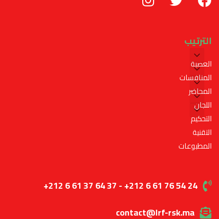
الترتيب
العصبة
المنافسات
المحاضر
اللجان
التحكيم
التقنية
المطبوعات
+212 6 61 37 64 37 - +212 6 61 76 54 24
contact@lrf-rsk.ma