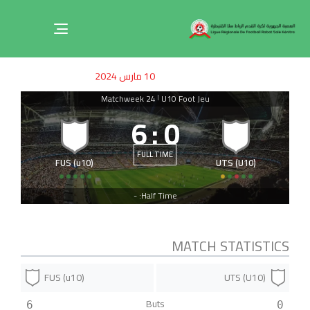
Toggle
navigation
ished
uthor
SHED
10 مارس 2024
on:
IN:
Matchweek 24
U10 Foot Jeu
|
6
:
0
FULL TIME
FUS (u10)
UTS (U10)
Half Time: -
MATCH STATISTICS
FUS (u10)
UTS (U10)
Buts
6
0